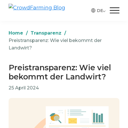
Skip
Skip
Skip
DE
to
to
to
CrowdFarming
Alimentos
Blog
primary
main
footer
ecológicos
navigation
content
y
Home
/
Transparenz
/
de
Preistransparenz: Wie viel bekommt der
Landwirt?
temporada
directamente
del
Preistransparenz: Wie viel
agricultor
bekommt der Landwirt?
25 April 2024