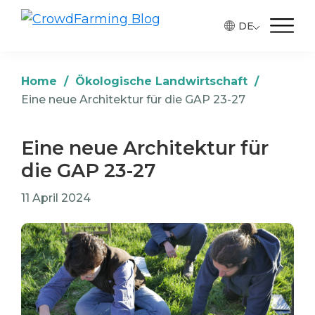
Skip
Skip
Skip
DE
to
to
to
CrowdFarming
Alimentos
Blog
primary
main
footer
ecológicos
navigation
content
y
Home
/
Ökologische Landwirtschaft
/
de
Eine neue Architektur für die GAP 23-27
temporada
directamente
Eine neue Architektur für
del
die GAP 23-27
agricultor
11 April 2024