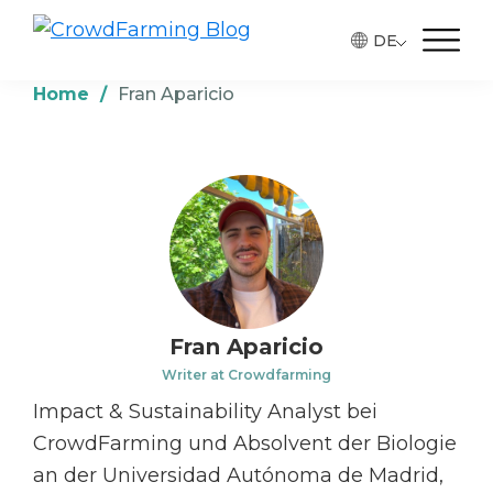
Skip
Skip
Skip
DE
to
to
to
CrowdFarming
Alimentos
Blog
primary
main
footer
ecológicos
Home
/
Fran Aparicio
navigation
content
y
de
temporada
directamente
del
agricultor
Fran Aparicio
Writer at Crowdfarming
Impact & Sustainability Analyst bei
CrowdFarming und Absolvent der Biologie
an der Universidad Autónoma de Madrid,